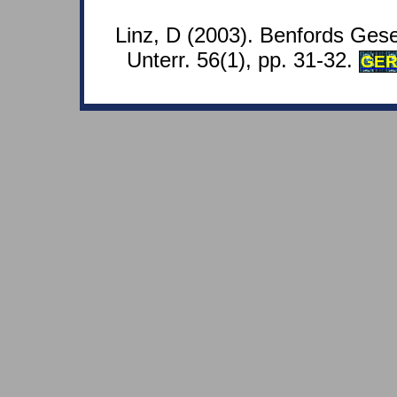
Linz, D (2003). Benfords Gese
Unterr. 56(1), pp. 31-32.
GE