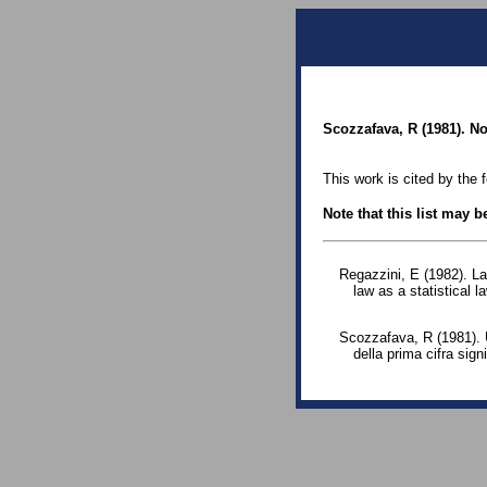
Scozzafava, R (1981). No
This work is cited by the 
Note that this list may 
Regazzini, E (1982). La
law as a statistical l
Scozzafava, R (1981). U
della prima cifra signi