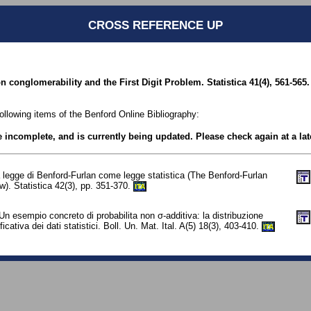
CROSS REFERENCE UP
n conglomerability and the First Digit Problem. Statistica 41(4), 561-565.
following items of the Benford Online Bibliography:
be incomplete, and is currently being updated. Please check again at a lat
 legge di Benford-Furlan come legge statistica (The Benford-Furlan
aw). Statistica 42(3), pp. 351-370.
ITA
n esempio concreto di probabilita non σ-additiva: la distribuzione
ficativa dei dati statistici. Boll. Un. Mat. Ital. A(5) 18(3), 403-410.
ITA